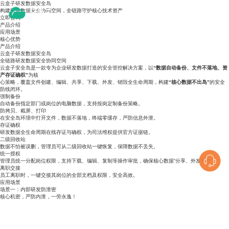
云盒子研发数据安全岛
构建研发数据安全协同空间，全链路守护核心技术资产
立即咨询
产品介绍
应用场景
核心优势
产品介绍
云盒子研发数据安全岛
全链路研发数据安全协同空间
云盒子安全岛是一款专为企业研发数据打造的安全管控解决方案，以
“数据自动备份、文件不落地、资
产存证确权”
为核
心策略，覆盖文件创建、编辑、共享、下载、外发、销毁全生命周期，构建
“核心数据不出岛”
的安全
防线闭环。
强制备份
自动备份指定部门或岗位的电脑数据，支持按岗定制备份策略。
防拷贝、截屏、打印
在安全岛环境中打开文件，数据不落地，终端零缓存，严防信息外泄。
存证确权
研发数据全生命周期在线存证与确权，为司法维权提供官方证据链。
二级回收站
数据不怕被误删，管理员可从二级回收站一键恢复，保障数据不丢失。
统一授权
管理员统一分配岗位权限，支持下载、编辑、复制等操作审批，确保核心数据“分享、外发可控”。
离职交接
员工离职时，一键交接其岗位的全部文档及权限，安全高效。
应用场景
场景一：内部研发防泄密
核心机密，严防内泄，一劳永逸！