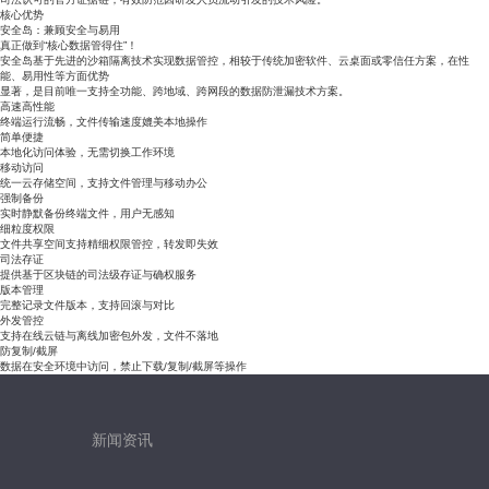
核心优势
安全岛：兼顾安全与易用
真正做到“核心数据管得住”！
安全岛基于先进的沙箱隔离技术实现数据管控，相较于传统加密软件、云桌面或零信任方案，在性
能、易用性等方面优势
显著，是目前唯一支持全功能、跨地域、跨网段的数据防泄漏技术方案。
高速高性能
终端运行流畅，文件传输速度媲美本地操作
简单便捷
本地化访问体验，无需切换工作环境
移动访问
统一云存储空间，支持文件管理与移动办公
强制备份
实时静默备份终端文件，用户无感知
细粒度权限
文件共享空间支持精细权限管控，转发即失效
司法存证
提供基于区块链的司法级存证与确权服务
版本管理
完整记录文件版本，支持回滚与对比
外发管控
支持在线云链与离线加密包外发，文件不落地
防复制/截屏
数据在安全环境中访问，禁止下载/复制/截屏等操作
新闻资讯