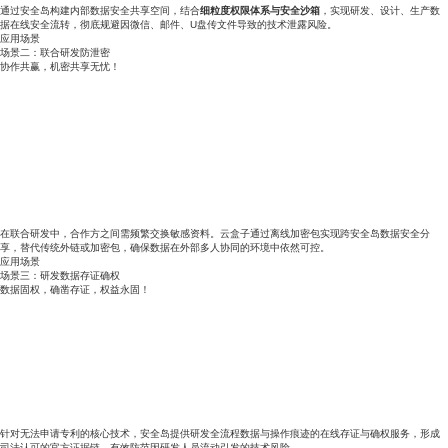
通过安全岛构建内部数据安全共享空间，结合
细粒度权限体系与安全沙箱
，实现研发、设计、生产数
据在线安全流转，彻底规避因微信、邮件、U盘传文件导致的技术泄露风险。
应用场景
场景二：联合研发防泄密
协作共赢，机密共享无忧！
在联合研发中，合作方之间需频繁交换敏感资料。云盒子通过离线加密包实现跨安全岛数据安全分
享，替代传统外链或加密包，确保数据在外部多人协同的环境中依然可控。
应用场景
场景三：研发数据存证确权
数据固权，确凿存证，权益永固！
针对无法申请专利的核心技术，安全岛提供研发全流程数据与操作痕迹的在线存证与确权服务，形成
司法认可的官方证据链，有效防范因研发人员流动引发的技术风险。