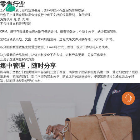
零售行业
文件逐级汇总，资料快速分发，弥补非结构化数据的管理空缺，
云盒子企业网盘帮助零售连锁行业电子文档的统筹规划、有序管理。
免费试用
免
费
试
用
零售行业文档管理问题
CRM、进销存等业务系统分散存储的合同、报表等数据，不便于分享、缺少权限管理。
营销活动从策划、文案、图片到后期宣传，过程成果文件分散存储，没有统一归档。
各分部的数据收集主要通过微信、Email等方式，整理、统计工作较耗人力成本。
缺少最新的产品资料、培训资料安全下发方式，资料经常更新，分发工作量大。
云盒子企业网盘解决方案
集中管理，随时分享
所有电子文档分门别类地集中存储到云盒子网盘，确保整个团队的信息高度一致。通过细致的11级权
限划分，实现跨部门、部门内部的安全分享、防止文件的越权操作。即使出差也可以通过云盒子终
端，随时随地获取想要的资料。