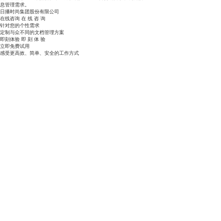
息管理需求。
日播时尚集团股份有限公司
在线咨询
在
线
咨
询
针对您的个性需求
定制与众不同的文档管理方案
即刻体验
即
刻
体
验
立即免费试用
感受更高效、简单、安全的工作方式