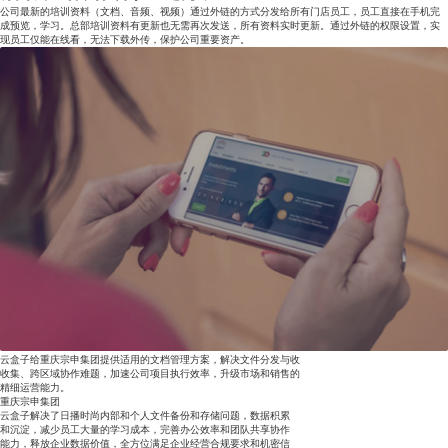
公司最新的培训资料（文档、音频、视频）通过外链的方式分发给所有门店员工，员工直接在手机完
成预览，学习。总部培训资料有更新也无需再次发送，所有资料实时更新。通过外链的权限设置，实
现员工仅能在线看，无法下载外传，保护公司重要资产。
云盒子给重庆宗申集团提供适用的文档管理方案，解决文件分发与收
收集、跨区域协作难题，加速公司项目执行效率，升级市场和销售的
精细运营能力。
重庆宗申集团
云盒子解决了日播时尚内部和个人文件备份和存储问题，数据积累
和沉淀，减少员工大量的学习成本，完善办公效率和团队共享协作
能力，释放企业数据价值，全方位满足企业经营合规要求和机密信