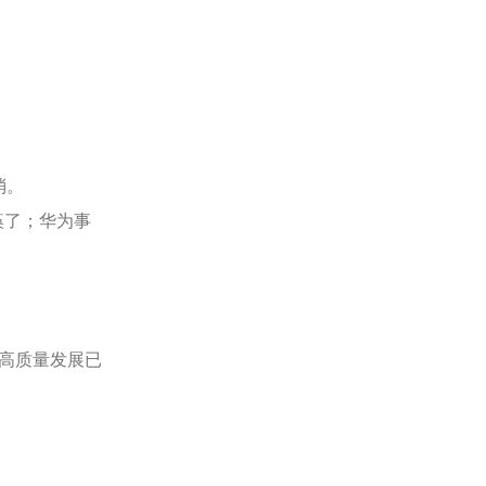
中的
技术
负责
人
消。
痪了；华为事
件高质量发展已