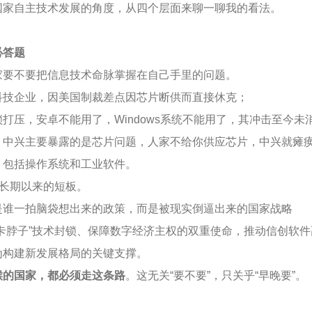
国家自主技术发展的角度，从四个层面来聊一聊我的看法。
必答题
家要不要把信息技术命脉掌握在自己手里的问题。
科技企业，因美国制裁差点因芯片断供而直接休克；
打压，安卓不能用了，Windows系统不能用了，其冲击至今未
，中兴主要暴露的是芯片问题，人家不给你供应芯片，中兴就瘫
，包括操作系统和工业软件。
业长期以来的短板。
是谁一拍脑袋想出来的政策，而是被现实倒逼出来的国家战略
卡脖子”技术封锁、保障数字经济主权的双重使命，推动信创软
为构建新发展格局的关键支撑。
喉的国家，都必须走这条路
。这无关“要不要”，只关乎“早晚要”。