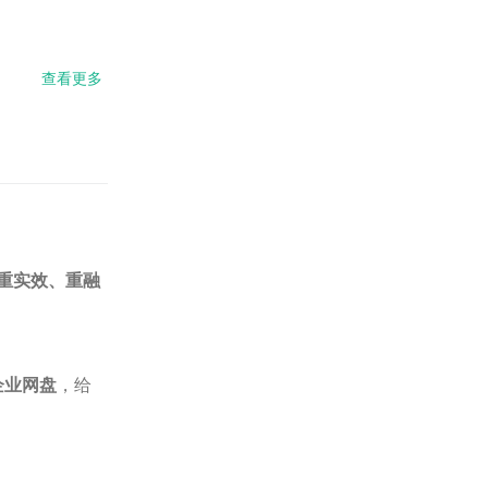
查看更多
about
2026，
信创真
的能发
展起来
吗？
重实效、重融
企业网盘
，给