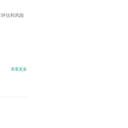
术评估和风险
查看更多
about
数据
全量
上云
的隐
忧与
出
路：
写给
仍在
不安