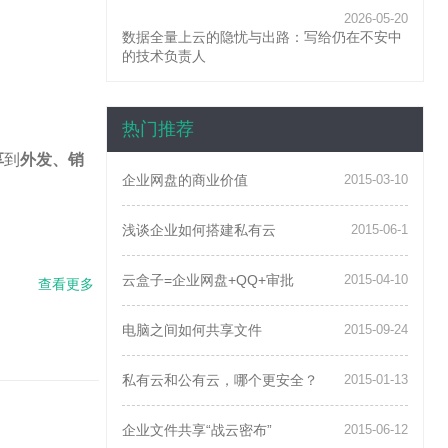
2026-05-20
数据全量上云的隐忧与出路：写给仍在不安中
的技术负责人
页面
热门推荐
享
到
外发、销
企业网盘的商业价值
2015-03-10
浅谈企业如何搭建私有云
2015-06-1
云盒子=企业网盘+QQ+审批
2015-04-10
查看更多
about
云盒
子数
电脑之间如何共享文件
2015-09-24
据安
全岛
正式
私有云和公有云，哪个更安全？
2015-01-13
发
布，
企业文件共享“战云密布”
2015-06-12
构筑