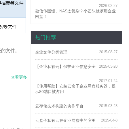
2026-02-27
微信传图慢、NAS太复杂？小团队就该用企业
网盘！
页面
热门推荐
级的文件。
企业文件分类管理
2015-08-27
【企业私有云】保护企业信息安全
2015-03-20
查看更多
about
2017-01-24
推出
【使用帮助】安装云盒子企业网盘服务器，提
文件
示80端口被占用
密级
管理,
云盒
云存储技术构建的协作平台
2015-03-23
子企
业云
云盒子私有云在企业网盘中的突围
2015-04-8
盘安
全再