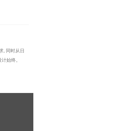
安全
再升
级，
云盒
子私
有云
盘推
出内
容管
, 同时从日
控功
能
设计始终。