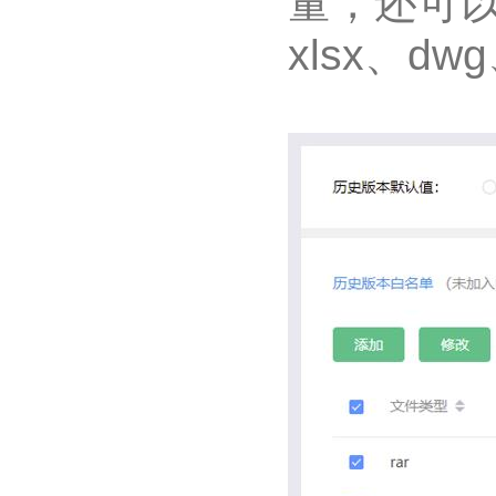
量，还可
xlsx、d